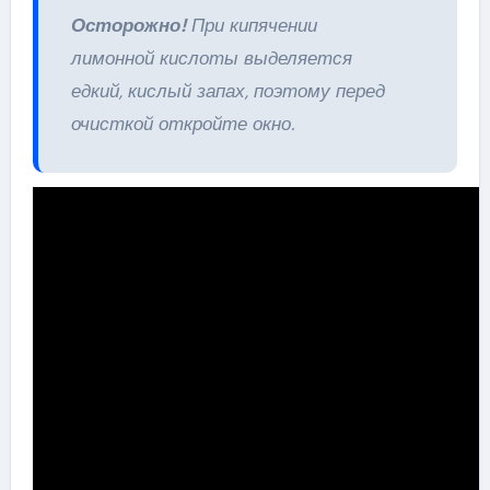
Осторожно!
При кипячении
лимонной кислоты выделяется
едкий, кислый запах, поэтому перед
очисткой откройте окно.