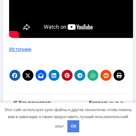
Источник
Навигация
Как почистить
Кровельные и
по
Этот сайт использует куки-файлы и другие технологии, чтобы помочь
ковер в домашних
стеновые лестницы
вам в навигации, а также предоставить лучший пользовательский
условиях
Grand Line
записям
опыт.
OK
подручными