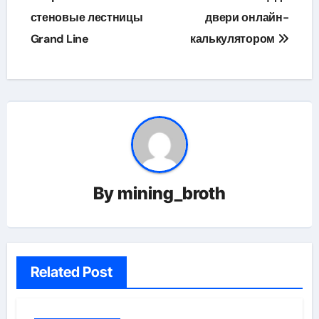
по
стеновые лестницы
двери онлайн-
Grand Line
калькулятором
записям
By
mining_broth
Related Post