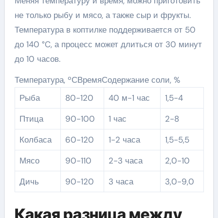
Меняя температуру и время, можно приготовить
не только рыбу и мясо, а также сыр и фрукты.
Температура в коптилке поддерживается от 50
до 140 °C, а процесс может длиться от 30 минут
до 10 часов.
Температура, ºСВремяСодержание соли, %
Рыба
80-120
40 м-1 час
1,5-4
Птица
90-100
1 час
2-8
Колбаса
60-120
1-2 часа
1,5-5,5
Мясо
90-110
2-3 часа
2,0-10
Дичь
90-120
3 часа
3,0-9,0
Какая разница между