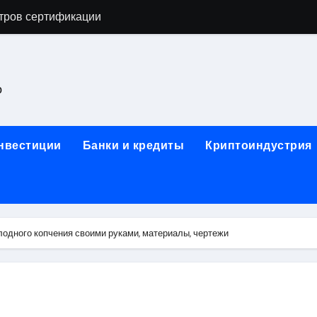
астенных бра в виде факела с эффектом старины
ка и электрооборудование для ногтевого сервиса, наращи
для работы на объектах культурного наследия
о
ние базальтового теплоизоляционного шнура разных диаме
 женской одежды: джемперы, брюки, куртки
инвестиции
Банки и кредиты
Криптоиндустрия
сти для освоения актуальных профессий онлайн
арты для международных расчетов
ования данных назначение и виды
лодного копчения своими руками, материалы, чертежи
работ от проектной документации до противопожарных мер