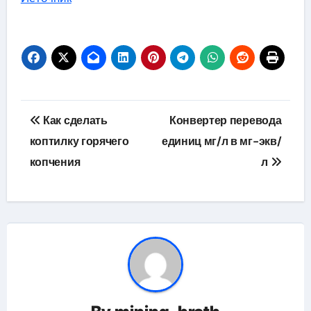
Навигация
Как сделать
Конвертер перевода
по
коптилку горячего
единиц мг/л в мг-экв/
копчения
л
записям