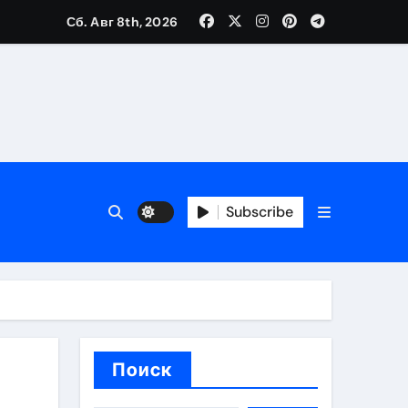
Сб. Авг 8th, 2026
вания ресниц и депиляции
тров
Subscribe
оприятий и обустройства мест отдыха
Поиск