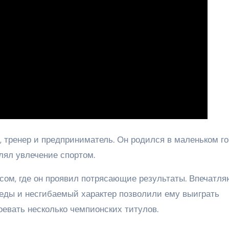
 тренер и предприниматель. Он родился в маленьком го
лял увлечение спортом.
ксом, где он проявил потрясающие результаты. Впечатл
еды и несгибаемый характер позволили ему выиграть
евать несколько чемпионских титулов.