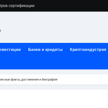
астенных бра в виде факела с эффектом старины
ка и электрооборудование для ногтевого сервиса, наращи
для работы на объектах культурного наследия
о
ние базальтового теплоизоляционного шнура разных диаме
 женской одежды: джемперы, брюки, куртки
инвестиции
Банки и кредиты
Криптоиндустрия
сти для освоения актуальных профессий онлайн
арты для международных расчетов
ования данных назначение и виды
ресные факты, достижения и биография
работ от проектной документации до противопожарных мер