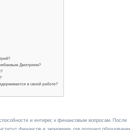
трий?
Бикбаевым Дмитрием?
я?
?
держивается в своей работе?
способности и интерес к финансовым вопросам. После
нститут финансов и экономики, где получил образовани