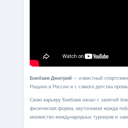
Бикбаев Дмитрий
— известный спортсмен,
Рощино в России и с самого детства прояв
Свою карьеру Бикбаев начал с занятий бо
физическая форма, неутолимая жажда поб
множество международных турниров и заво