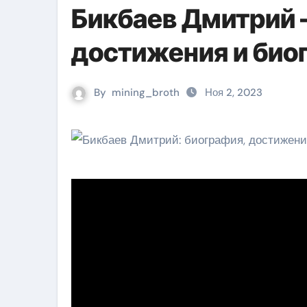
Бикбаев Дмитрий 
достижения и био
By
mining_broth
Ноя 2, 2023