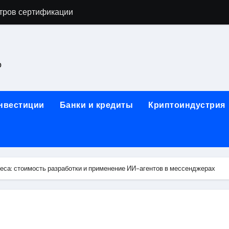
астенных бра в виде факела с эффектом старины
ка и электрооборудование для ногтевого сервиса, наращи
для работы на объектах культурного наследия
о
ние базальтового теплоизоляционного шнура разных диаме
 женской одежды: джемперы, брюки, куртки
инвестиции
Банки и кредиты
Криптоиндустрия
сти для освоения актуальных профессий онлайн
арты для международных расчетов
ования данных назначение и виды
еса: стоимость разработки и применение ИИ-агентов в мессенджерах
работ от проектной документации до противопожарных мер