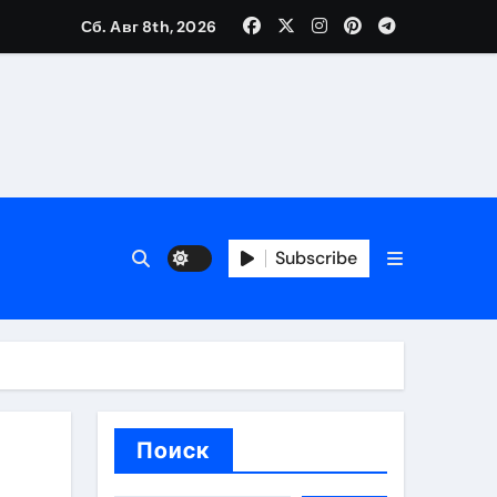
Сб. Авг 8th, 2026
вания ресниц и депиляции
тров
Subscribe
оприятий и обустройства мест отдыха
Поиск