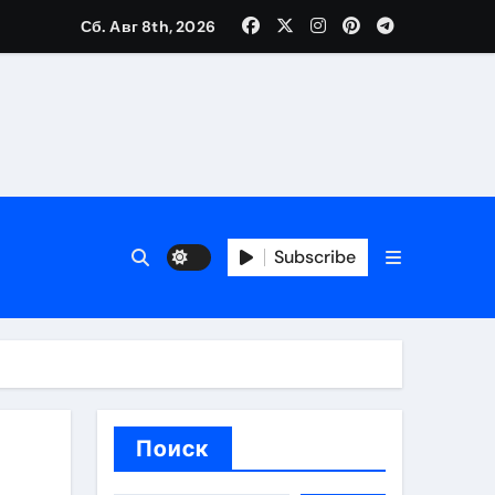
Сб. Авг 8th, 2026
вания ресниц и депиляции
тров
Subscribe
оприятий и обустройства мест отдыха
Поиск