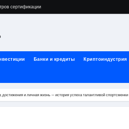
тров сертификации
астенных бра в виде факела с эффектом старины
ка и электрооборудование для ногтевого сервиса, наращи
о
для работы на объектах культурного наследия
ние базальтового теплоизоляционного шнура разных диаме
инвестиции
Банки и кредиты
Криптоиндустрия
 женской одежды: джемперы, брюки, куртки
сти для освоения актуальных профессий онлайн
арты для международных расчетов
, достижения и личная жизнь — история успеха талантливой спортсменки
ования данных назначение и виды
работ от проектной документации до противопожарных мер