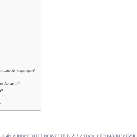
в своей карьере?
ак Алины?
ы?
?
ный университет искусств в 2012 году, специализируяс