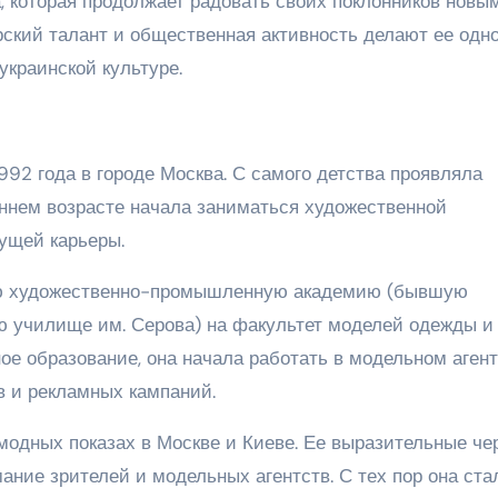
, которая продолжает радовать своих поклонников новы
рский талант и общественная активность делают ее одн
украинской культуре.
992 года в городе Москва. С самого детства проявляла
раннем возрасте начала заниматься художественной
дущей карьеры.
ую художественно-промышленную академию (бывшую
 училище им. Серова) на факультет моделей одежды и
ое образование, она начала работать в модельном аген
в и рекламных кампаний.
модных показах в Москве и Киеве. Ее выразительные че
ание зрителей и модельных агентств. С тех пор она ста