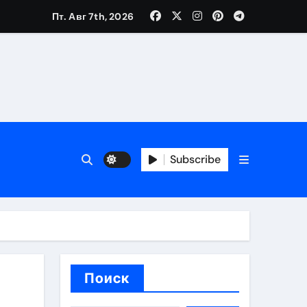
Пт. Авг 7th, 2026
вания ресниц и депиляции
тров
Subscribe
оприятий и обустройства мест отдыха
Поиск