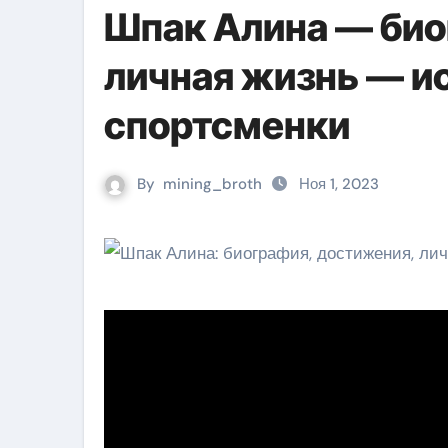
Шпак Алина — био
личная жизнь — и
спортсменки
By
mining_broth
Ноя 1, 2023