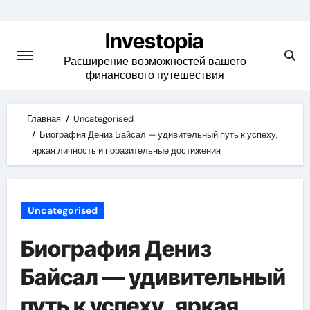
Skip
to
Investopia
content
Расширение возможностей вашего
финансового путешествия
Главная
Uncategorised
Биография Дениз Байсал — удивительный путь к успеху,
яркая личность и поразительные достижения
Uncategorised
Биография Дениз
Байсал — удивительный
путь к успеху, яркая