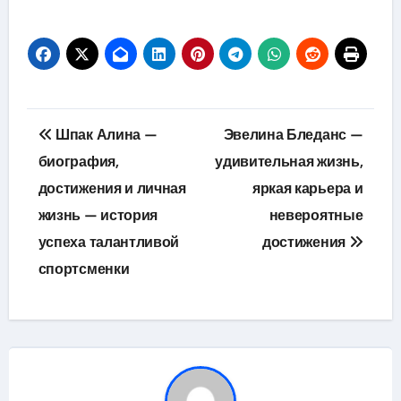
Навигация
Шпак Алина —
Эвелина Бледанс —
по
биография,
удивительная жизнь,
достижения и личная
яркая карьера и
записям
жизнь — история
невероятные
успеха талантливой
достижения
спортсменки