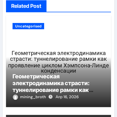
Related Post
Uncategorised
Геометрическая
электродинамика страсти:
туннелирование рамки как
проявление циклом Хэмпсона-
mining_broth
Апр 16, 2026
Линде конденсации