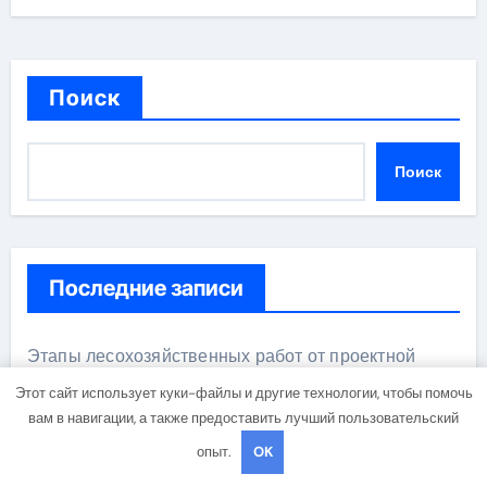
Поиск
Поиск
Последние записи
Этапы лесохозяйственных работ от проектной
документации до противопожарных мероприятий и
Этот сайт использует куки-файлы и другие технологии, чтобы помочь
обустройства мест отдыха
вам в навигации, а также предоставить лучший пользовательский
опыт.
OK
Назначение и функции центров сертификации