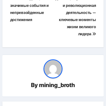
записям
значимые события и
и революционная
непревзойденные
деятельность —
достижения
ключевые моменты
жизни великого
лидера
By
mining_broth