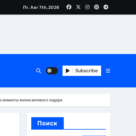
Пт. Авг 7th, 2026
вания ресниц и депиляции
тров
Subscribe
е моменты жизни великого лидера
оприятий и обустройства мест отдыха
Поиск