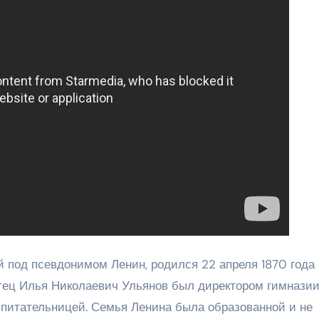
 под псевдонимом Ленин, родился 22 апреля 1870 года 
отец Илья Николаевич Ульянов был директором гимназии
питательницей. Семья Ленина была образованной и не