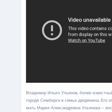
Владимир Ильич Ульянов, более известный
городе Симбирск в семье дворянина. Его 
мать Мария Александровна Ульянова – вос