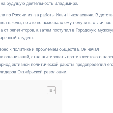
о на будущую деятельность Владимира.
ла по России из-за работы Ильи Николаевича. В детств
ял школы, но это не помешало ему получить отличное
а от репетиторов, а затем поступил в Городскую мужск
даренный студент.
ерес к политике и проблемам общества. Он начал
 организаций, стал агитировать против жестокого царс
период активной политической работы предопределил ег
 лидеров Октябрьской революции.