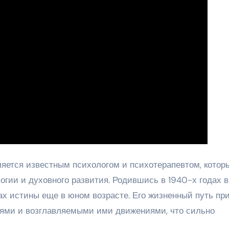
ляется известным психологом и психотерапевтом, котор
огии и духовного развития. Родившись в 1940-х годах в
ах истины еще в юном возрасте. Его жизненный путь пр
лями и возглавляемыми ими движениями, что сильно