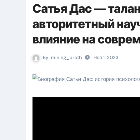
Сатья Дас — тала
авторитетный нау
влияние на совре
By
mining_broth
Ноя 1, 2023