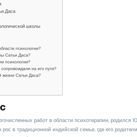
и
ьи Даса
хологической школы
области психологии?
пы Сатьи Даса?
ии психологии?
 сопровождали на его пути?
й жизни Сатьи Даса?
ас
огочисленных работ в области психотерапии, родился 1
Он рос в традиционной индийской семье, где его родители