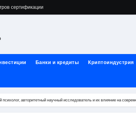
астенных бра в виде факела с эффектом старины
ка и электрооборудование для ногтевого сервиса, наращи
для работы на объектах культурного наследия
о
ние базальтового теплоизоляционного шнура разных диаме
 женской одежды: джемперы, брюки, куртки
инвестиции
Банки и кредиты
Криптоиндустрия
сти для освоения актуальных профессий онлайн
арты для международных расчетов
ования данных назначение и виды
й психолог, авторитетный научный исследователь и их влияние на совре
работ от проектной документации до противопожарных мер