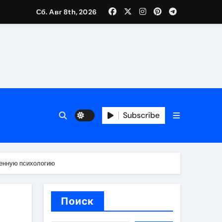
Сб. Авг 8th, 2026
вания ресниц и депиляции
тров
Subscribe
менную психологию
оприятий и обустройства мест отдыха
Поиск