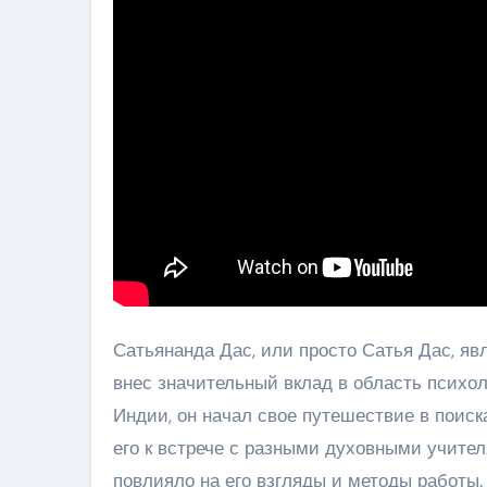
Сатьянанда Дас, или просто Сатья Дас, яв
внес значительный вклад в область психол
Индии, он начал свое путешествие в поиск
его к встрече с разными духовными учите
повлияло на его взгляды и методы работы.