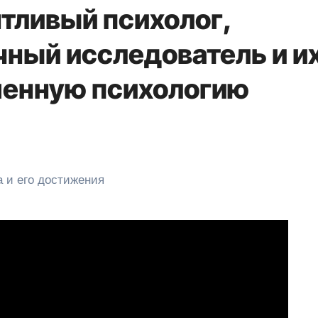
нтливый психолог,
чный исследователь и и
менную психологию