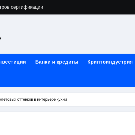
тров сертификации
астенных бра в виде факела с эффектом старины
ка и электрооборудование для ногтевого сервиса, наращи
о
для работы на объектах культурного наследия
ние базальтового теплоизоляционного шнура разных диаме
инвестиции
Банки и кредиты
Криптоиндустрия
 женской одежды: джемперы, брюки, куртки
сти для освоения актуальных профессий онлайн
арты для международных расчетов
летовых оттенков в интерьере кухни
ования данных назначение и виды
работ от проектной документации до противопожарных мер