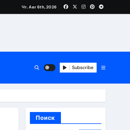
Чт. Авг 6th, 2026
вания ресниц и депиляции
тров
Subscribe
оприятий и обустройства мест отдыха
Поиск