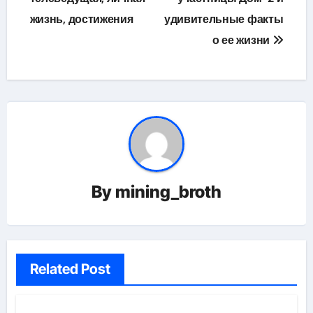
записям
жизнь, достижения
удивительные факты
о ее жизни
By
mining_broth
Related Post