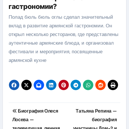
гастрономии?
Полад бюль бюль оглы сделал значительный
вклад в развитие армянской гастрономии. Он
открыл несколько ресторанов, где представлены
аутентичные армянские блюда, и организовал
фестивали и мероприятия, посвященные
армянской кухне
Навигация
Биография Олеся
Татьяна Репина —
по
Лосева —
биография
телеведущая, личная
участницы Дом-2 и