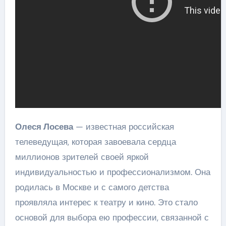
Олеся Лосева
— известная российская
телеведущая, которая завоевала сердца
миллионов зрителей своей яркой
индивидуальностью и профессионализмом. Она
родилась в Москве и с самого детства
проявляла интерес к театру и кино. Это стало
основой для выбора ею профессии, связанной с