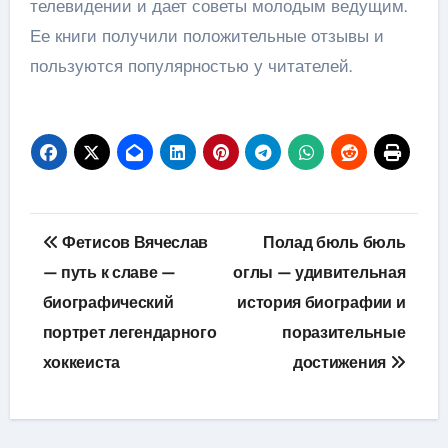
телевидении и дает советы молодым ведущим.
Ее книги получили положительные отзывы и
пользуются популярностью у читателей.
Навигация
Фетисов Вячеслав
Полад бюль бюль
по
— путь к славе —
оглы — удивительная
биографический
история биографии и
записям
портрет легендарного
поразительные
хоккеиста
достижения