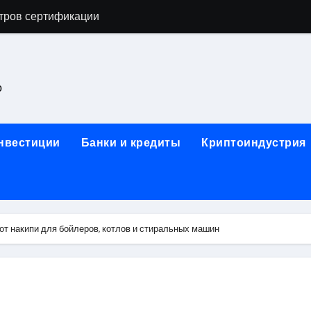
астенных бра в виде факела с эффектом старины
ка и электрооборудование для ногтевого сервиса, наращи
для работы на объектах культурного наследия
о
ние базальтового теплоизоляционного шнура разных диаме
 женской одежды: джемперы, брюки, куртки
инвестиции
Банки и кредиты
Криптоиндустрия
сти для освоения актуальных профессий онлайн
арты для международных расчетов
ования данных назначение и виды
т накипи для бойлеров, котлов и стиральных машин
работ от проектной документации до противопожарных мер