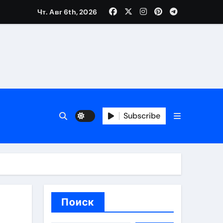
Чт. Авг 6th, 2026
вания ресниц и депиляции
тров
Subscribe
оприятий и обустройства мест отдыха
Поиск