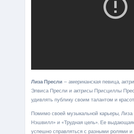
Лиза Пресли
– американская певица, актр
Элвиса Пресли и актрисы Присциллы Пресл
удивлять публику своим талантом и красот
Помимо своей музыкальной карьеры, Лиза 
Нэшвилл» и «Трудная цель». Ее выдающаяс
успешно справляться с разными ролями и 