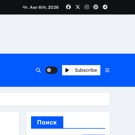
Чт. Авг 6th, 2026
вания ресниц и депиляции
тров
Subscribe
оприятий и обустройства мест отдыха
Поиск