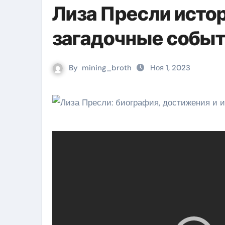
Лиза Пресли истор
загадочные собы
By
mining_broth
Ноя 1, 2023