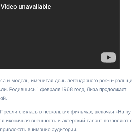
иса и модель, именитая дочь легендарного рок-н-рольщ
и. Родившись 1 февраля 1968 года, Лиза продолжает
ой.
Пресли снялась в нескольких фильмах, включая «На пу
я иконичная внешность и актёрский талант позволяют 
привлекать внимание аудитории.