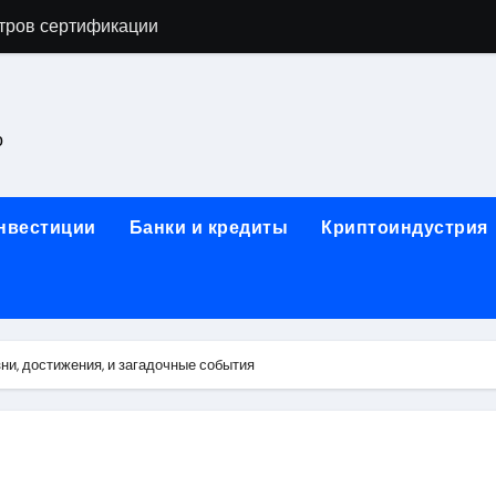
астенных бра в виде факела с эффектом старины
ка и электрооборудование для ногтевого сервиса, наращи
для работы на объектах культурного наследия
о
ние базальтового теплоизоляционного шнура разных диаме
 женской одежды: джемперы, брюки, куртки
инвестиции
Банки и кредиты
Криптоиндустрия
сти для освоения актуальных профессий онлайн
арты для международных расчетов
ования данных назначение и виды
ни, достижения, и загадочные события
работ от проектной документации до противопожарных мер