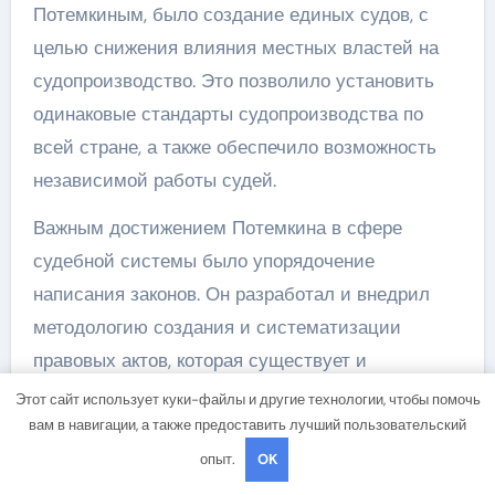
Потемкиным, было создание единых судов, с
целью снижения влияния местных властей на
судопроизводство. Это позволило установить
одинаковые стандарты судопроизводства по
всей стране, а также обеспечило возможность
независимой работы судей.
Важным достижением Потемкина в сфере
судебной системы было упорядочение
написания законов. Он разработал и внедрил
методологию создания и систематизации
правовых актов, которая существует и
применяется и по сей день. Это позволило
Этот сайт использует куки-файлы и другие технологии, чтобы помочь
улучшить понимание и исполнение законов, а
вам в навигации, а также предоставить лучший пользовательский
также повысило прозрачность и доступность
опыт.
OK
судебных процессов.