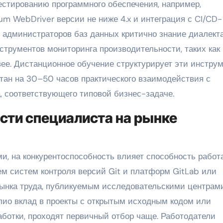
естированию программного обеспечения, например,
m WebDriver версии не ниже 4.x и интеграция с CI/CD-
я администраторов баз данных критично знание диалект
струментов мониторинга производительности, таких как
вее. Дистанционное обучение структурирует эти инстру
итан на 30–50 часов практического взаимодействия с
, соответствующего типовой бизнес-задаче.
ти специалиста на рынке
, на конкурентоспособность влияет способность работ
м систем контроля версий Git и платформ GitLab или
 рынка труда, публикуемым исследовательскими центрами
ио вклад в проекты с открытым исходным кодом или
ботки, проходят первичный отбор чаще. Работодатели