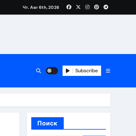
Чт. Авг 6th, 2026
вания ресниц и депиляции
тров
Subscribe
оприятий и обустройства мест отдыха
Поиск