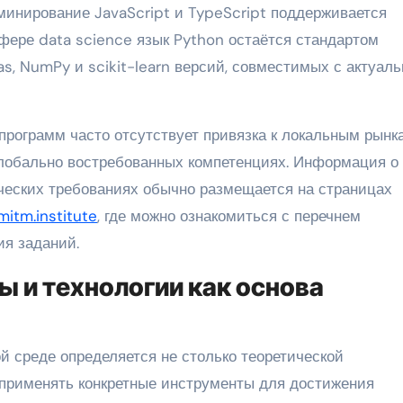
минирование JavaScript и TypeScript поддерживается
фере data science язык Python остаётся стандартом
s, NumPy и scikit-learn версий, совместимых с актуал
рограмм часто отсутствует привязка к локальным рынк
 глобально востребованных компетенциях. Информация о
ческих требованиях обычно размещается на страницах
mitm.institute
, где можно ознакомиться с перечнем
я заданий.
 и технологии как основа
 среде определяется не столько теоретической
 применять конкретные инструменты для достижения