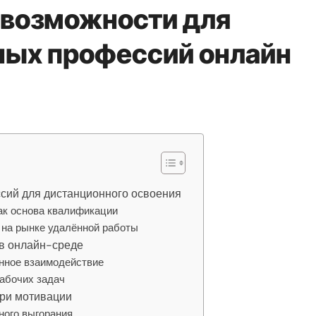
 возможности для
ных профессий онлайн
ий для дистанционного освоения
ак основа квалификации
 на рынке удалённой работы
 в онлайн-среде
анное взаимодействие
абочих задач
ери мотивации
ного выгорания