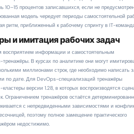
ь 10–15 процентов записавшихся, если не предусмотре
ованная модель чередует периоды самостоятельной ра
я ритм, приближенный к рабочему спринту в IT-команда
ы и имитация рабочих задач
м восприятием информации и самостоятельным
тренажёры. В курсах по аналитике они могут имитиров
колькими миллионами строк, где необходимо написать з
ии по дате. Для DevOps-специализаций тренажёры
кластеры версии 1.28, в которых воспроизводятся сцен
ик. Ограничением тренажёров остаётся детерминированн
алкивается с непредвиденными зависимостями и конфли
есочницей, поэтому полное замещение практического
ажёром недостижимо.