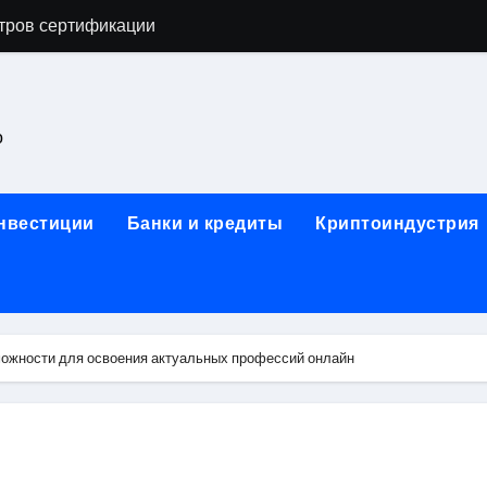
тров сертификации
астенных бра в виде факела с эффектом старины
ка и электрооборудование для ногтевого сервиса, наращи
о
для работы на объектах культурного наследия
ние базальтового теплоизоляционного шнура разных диаме
инвестиции
Банки и кредиты
Криптоиндустрия
 женской одежды: джемперы, брюки, куртки
сти для освоения актуальных профессий онлайн
арты для международных расчетов
ожности для освоения актуальных профессий онлайн
ования данных назначение и виды
работ от проектной документации до противопожарных мер