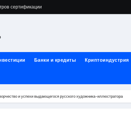
астенных бра в виде факела с эффектом старины
ка и электрооборудование для ногтевого сервиса, наращи
для работы на объектах культурного наследия
о
ние базальтового теплоизоляционного шнура разных диаме
 женской одежды: джемперы, брюки, куртки
инвестиции
Банки и кредиты
Криптоиндустрия
сти для освоения актуальных профессий онлайн
арты для международных расчетов
ования данных назначение и виды
творчество и успехи выдающегося русского художника-иллюстратора
работ от проектной документации до противопожарных мер