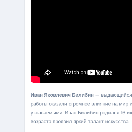
Иван Яковлевич Билибин
— выдающийся р
работы оказали огромное влияние на мир 
узнаваемыми. Иван Билибин родился 16 июл
возраста проявил яркий талант искусства.