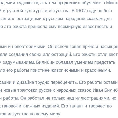
адемии художеств, а затем продолжил обучение в Мюнх
 и русской культуры и искусства. В 1902 году он был
над иллюстрациями к русским народным сказкам для
но эта работа принесла ему всемирную известность и
ыми и неповторимыми. Он использовал яркие и насыще
ю для создания своих иллюстраций. Его работы отличают
м задумыванием. Билибин обладал умением предстать
ало его работы поистине живописными и красочными.
ации и дизайна трудно переоценить. Его работы остав
и новые трактовки русских народных сказок. Иван Били
и работы. Он работал не только над иллюстрациями, но 
тановок и книжных изданий. Его талант и творчество
ков искусства по всему миру.