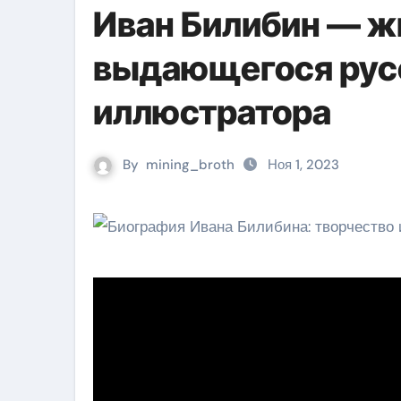
Иван Билибин — жи
выдающегося рус
иллюстратора
By
mining_broth
Ноя 1, 2023