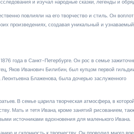
сследования и изучал народные сказки, легенды и обря
ственно повлияли на его творчество и стиль. Он вопло
оих произведениях, создавая уникальный и узнаваемый
1876 года в Санкт-Петербурге. Он рос в семье зажиточ
тец, Яков Иванович Билибин, был купцом первой гильди
а Леонтьевна Блаженова, была дочерью заслуженного
тьев. В семье царила творческая атмосфера, в которо
тву. Мать и тетя Ивана, кроме занятий рисованием, так
выми источниками вдохновения для маленького Ивана.
анию и склонность к творчеству. Он проводил много вр