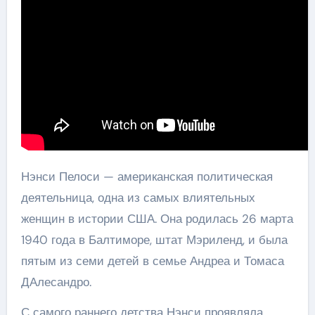
Нэнси Пелоси — американская политическая
деятельница, одна из самых влиятельных
женщин в истории США. Она родилась 26 марта
1940 года в Балтиморе, штат Мэриленд, и была
пятым из семи детей в семье Андреа и Томаса
ДАлесандро.
С самого раннего детства Нэнси проявляла