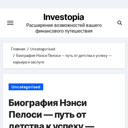
Skip
to
Investopia
content
Расширение возможностей вашего
финансового путешествия
Главная
Uncategorised
Биография Нэнси Пелоси — путь от детства к успеху —
карьера и заслуги
Uncategorised
Биография Нэнси
Пелоси — путь от
детства к успеху —