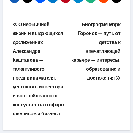
Навигация
О необычной
Биография Марк
по
жизни и выдающихся
Горонок — путь от
достижениях
детства к
записям
Александра
впечатляющей
Каштанова —
карьере — интересы,
талантливого
образование и
предпринимателя,
достижения
успешного инвестора
и востребованного
консультанта в сфере
финансов и бизнеса