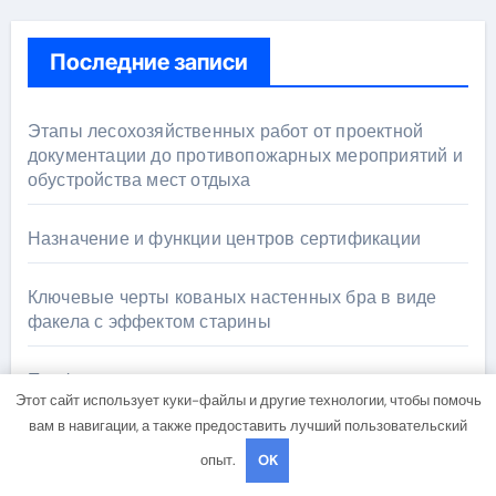
Последние записи
Этапы лесохозяйственных работ от проектной
документации до противопожарных мероприятий и
обустройства мест отдыха
Назначение и функции центров сертификации
Ключевые черты кованых настенных бра в виде
факела с эффектом старины
Профессиональная косметика и
Этот сайт использует куки-файлы и другие технологии, чтобы помочь
электрооборудование для ногтевого сервиса,
вам в навигации, а также предоставить лучший пользовательский
наращивания ресниц и депиляции
опыт.
OK
Аттестация реставраторов для работы на объектах