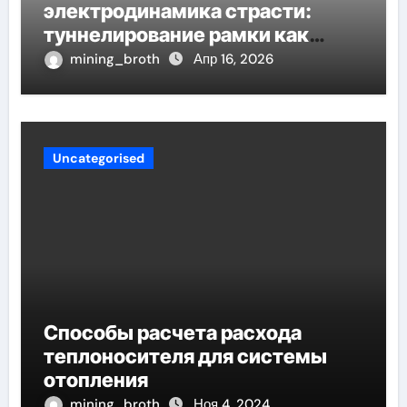
электродинамика страсти:
туннелирование рамки как
проявление циклом Хэмпсона-
mining_broth
Апр 16, 2026
Линде конденсации
Uncategorised
Способы расчета расхода
теплоносителя для системы
отопления
mining_broth
Ноя 4, 2024