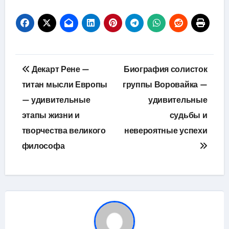
Навигация
Декарт Рене —
Биография солисток
по
титан мысли Европы
группы Воровайка —
— удивительные
удивительные
записям
этапы жизни и
судьбы и
творчества великого
невероятные успехи
философа