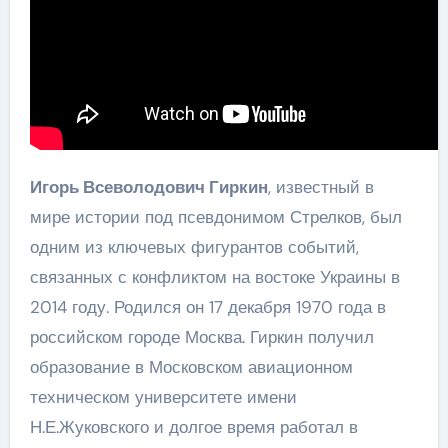
Игорь Всеволодович Гиркин
, известный в
мире истории под псевдонимом Стрелков, был
одним из ключевых фигурантов событий,
связанных с конфликтом на востоке Украины в
2014 году. Родился он 17 декабря 1970 года в
российском городе Москва. Гиркин получил
образование в Московском авиационном
техническом университете имени
Н.Е.Жуковского и долгое время работал в