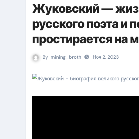
Жуковский — жизн
русского поэта и 
простирается на 
By
mining_broth
Ноя 2, 2023