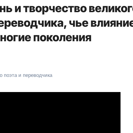
ь и творчество великог
переводчика, чье влияни
многие поколения