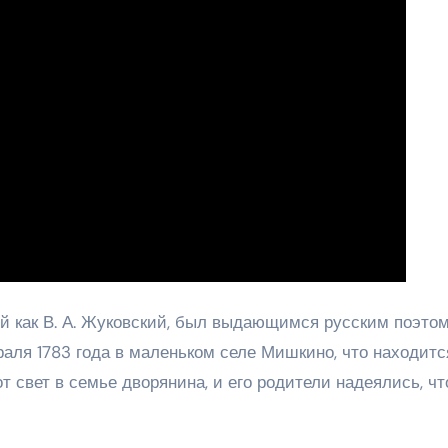
 как В. А. Жуковский, был выдающимся русским поэтом
раля 1783 года в маленьком селе Мишкино, что находитс
т свет в семье дворянина, и его родители надеялись, чт