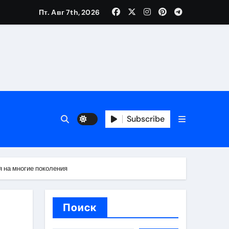
Пт. Авг 7th, 2026
вания ресниц и депиляции
тров
Subscribe
я на многие поколения
оприятий и обустройства мест отдыха
Поиск