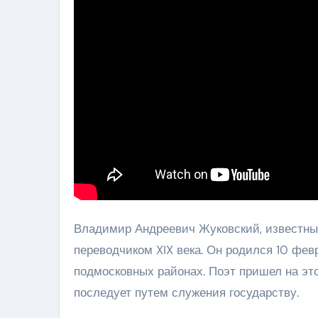
Владимир Андреевич Жуковский, известный
переводчиком XIX века. Он родился 10 фев
подмосковных районах. Поэт пришел на это
последует путем служения государству.