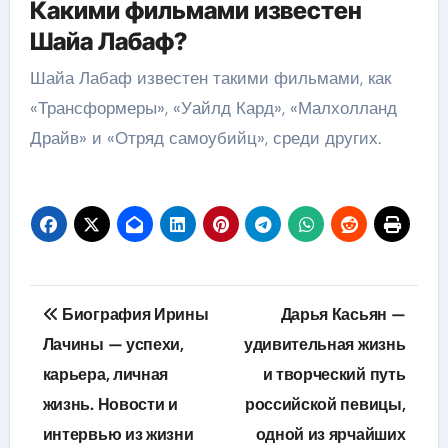
Какими фильмами известен
Шайа Лабаф?
Шайа Лабаф известен такими фильмами, как
«Трансформеры», «Уайлд Кард», «Малхолланд
Драйв» и «Отряд самоубийц», среди других.
Навигация
Биография Ирины
Дарья Касьян —
по
Лачины — успехи,
удивительная жизнь
карьера, личная
и творческий путь
записям
жизнь. Новости и
российской певицы,
интервью из жизни
одной из ярчайших