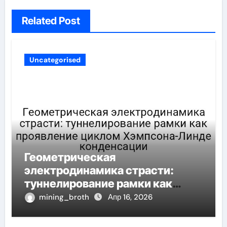
Related Post
Uncategorised
Геометрическая
электродинамика страсти:
туннелирование рамки как
проявление циклом Хэмпсона-
mining_broth
Апр 16, 2026
Линде конденсации