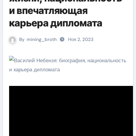
и впечатляющая
карьера дипломата
By
mining_broth
Ноя 2, 2023