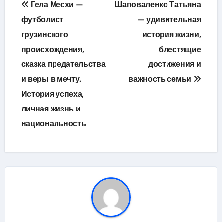
Гела Месхи —
Шаповаленко Татьяна
по
футболист
— удивительная
грузинского
история жизни,
записям
происхождения,
блестящие
сказка предательства
достижения и
и веры в мечту.
важность семьи
История успеха,
личная жизнь и
национальность