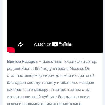
Виктор Назаров
– известный российский актер,
родившийся в 1974 году в городе Москва. Он
стал настоящим кумиром для многих зрителей
благодаря своему таланту и обаянию. Назаров
начинал свою карьеру в театре, а затем стал
известен широкой публике благодаря своим
ярким и запоминающимся ролям в кино.