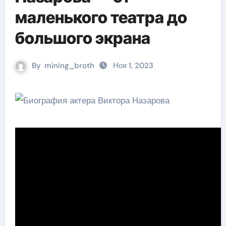
маленького театра до
большого экрана
By
mining_broth
Ноя 1, 2023