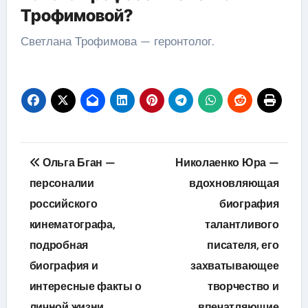
Трофимовой?
Светлана Трофимова — геронтолог.
Навигация
Ольга Бган —
Николаенко Юра —
по
персоналии
вдохновляющая
российского
биография
записям
кинематографа,
талантливого
подробная
писателя, его
биография и
захватывающее
интересные факты о
творчество и
личной жизни
впечатляющие