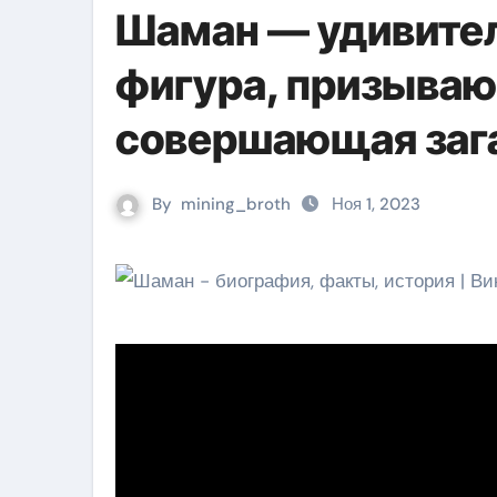
Шаман — удивител
фигура, призываю
совершающая заг
By
mining_broth
Ноя 1, 2023