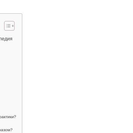
педия
рактики?
разом?