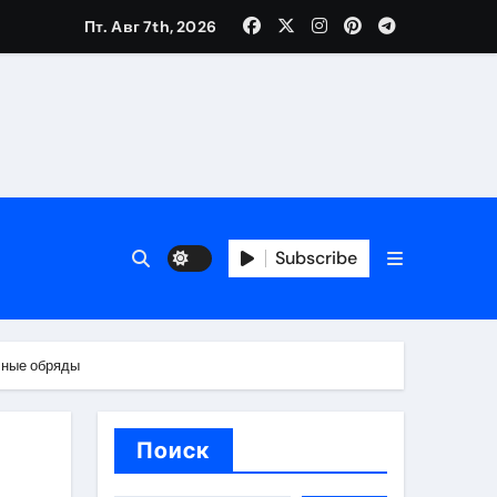
Пт. Авг 7th, 2026
вания ресниц и депиляции
тров
Subscribe
чные обряды
оприятий и обустройства мест отдыха
Поиск