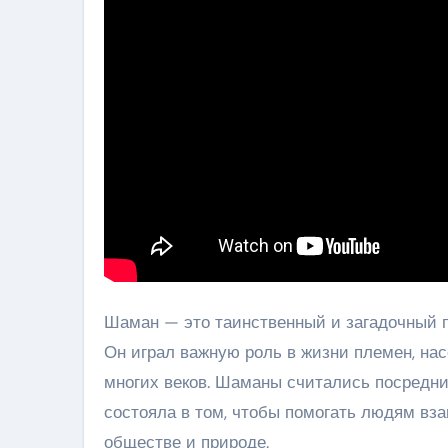
Шаман — это таинственный и загадочный пе
Он играл важную роль в жизни племен, на
многих веков. Шаманы считались посредн
состояла в том, чтобы помогать людям вз
обществе и природе.