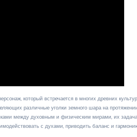
рсонаж, который встречается в многих древних культур
селяющих различные уголки земного шара на протяжени
иками между духовным и физическим мирами, их задач
аимодействовать с духами, приводить баланс и гармони