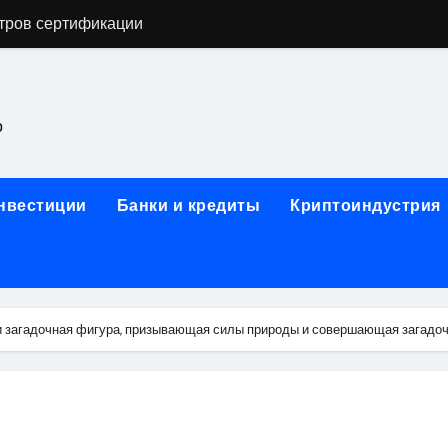
астенных бра в виде факела с эффектом старины
ка и электрооборудование для ногтевого сервиса, наращи
для работы на объектах культурного наследия
о
ние базальтового теплоизоляционного шнура разных диаме
 женской одежды: джемперы, брюки, куртки
инвестиции
Банки и кредиты
Криптоиндустрия
сти для освоения актуальных профессий онлайн
арты для международных расчетов
ования данных назначение и виды
 загадочная фигура, призывающая силы природы и совершающая загадо
работ от проектной документации до противопожарных мер