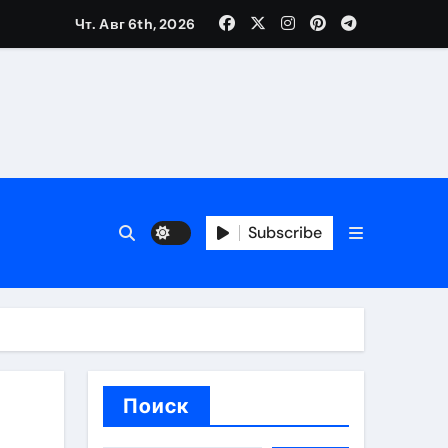
Чт. Авг 6th, 2026
вания ресниц и депиляции
тров
Subscribe
оприятий и обустройства мест отдыха
Поиск