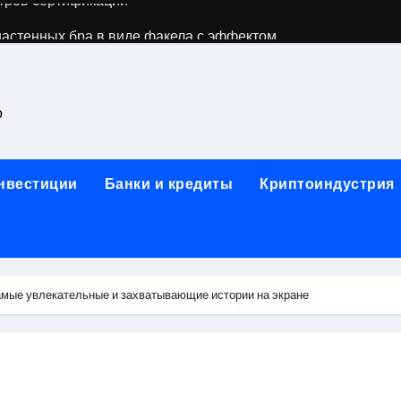
астенных бра в виде факела с эффектом старины
ка и электрооборудование для ногтевого сервиса, наращи
для работы на объектах культурного наследия
о
ние базальтового теплоизоляционного шнура разных диаме
 женской одежды: джемперы, брюки, куртки
инвестиции
Банки и кредиты
Криптоиндустрия
сти для освоения актуальных профессий онлайн
арты для международных расчетов
ования данных назначение и виды
мые увлекательные и захватывающие истории на экране
работ от проектной документации до противопожарных мер