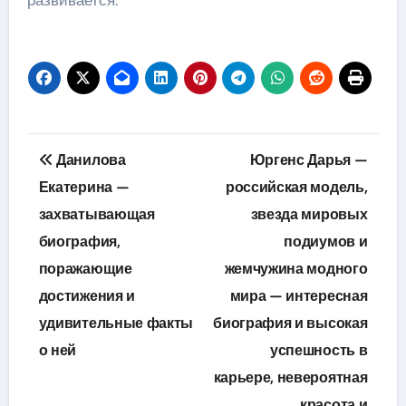
Навигация
Данилова
Юргенс Дарья —
по
Екатерина —
российская модель,
захватывающая
звезда мировых
записям
биография,
подиумов и
поражающие
жемчужина модного
достижения и
мира — интересная
удивительные факты
биография и высокая
о ней
успешность в
карьере, невероятная
красота и