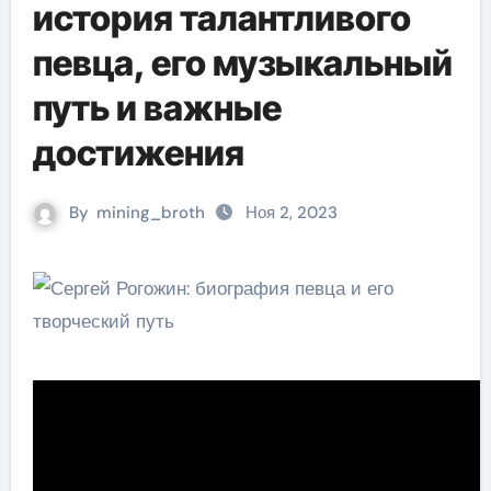
история талантливого
певца, его музыкальный
путь и важные
достижения
By
mining_broth
Ноя 2, 2023