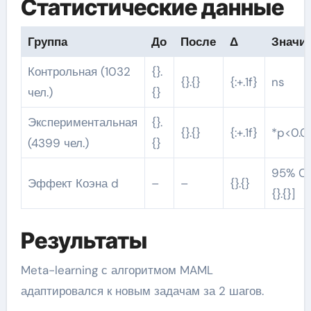
Статистические данные
Группа
До
После
Δ
Значи
Контрольная (1032
{}.
{}.{}
{:+.1f}
ns
чел.)
{}
Экспериментальная
{}.
{}.{}
{:+.1f}
*p<0.0
(4399 чел.)
{}
95% CI [
Эффект Коэна d
–
–
{}.{}
{}.{}]
Результаты
Meta-learning с алгоритмом MAML
адаптировался к новым задачам за 2 шагов.