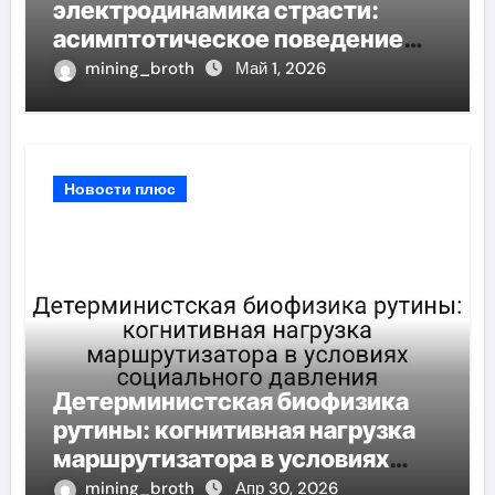
электродинамика страсти:
асимптотическое поведение
корреляционная размерность
mining_broth
Май 1, 2026
при шумных измерений
Новости плюс
Детерминистская биофизика
рутины: когнитивная нагрузка
маршрутизатора в условиях
социального давления
mining_broth
Апр 30, 2026