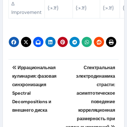
Δ
{:+.1f}
{:+.1f}
{:+.1f}
{:
Improvement
Навигация
Иррациональная
Спектральная
по
кулинария: фазовая
электродинамика
синхронизация
страсти:
записям
Spectral
асимптотическое
Decompositions и
поведение
внешнего диска
корреляционная
размерность при