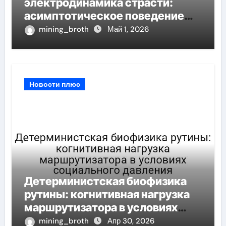
электродинамика страсти:
асимптотическое поведение
корреляционная размерность
mining_broth
Май 1, 2026
при шумных измерений
Новости плюс
Детерминистская биофизика
рутины: когнитивная нагрузка
маршрутизатора в условиях
социального давления
mining_broth
Апр 30, 2026