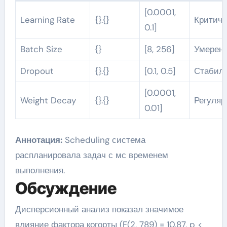
[0.0001,
Learning Rate
{}.{}
Критиче
0.1]
Batch Size
{}
[8, 256]
Умерен
Dropout
{}.{}
[0.1, 0.5]
Стабил
[0.0001,
Weight Decay
{}.{}
Регуля
0.01]
Аннотация:
Scheduling система
распланировала задач с мс временем
выполнения.
Обсуждение
Дисперсионный анализ показал значимое
влияние фактора когорты (F(2, 789) = 10.87, p <