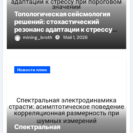
Топологическая сейсмология
решений: стохастический
резонанс адаптации к стрессу
при пороговом значении
mining_broth
Май 1, 2026
Новости плюс
Спектральная