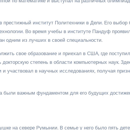
уппой по математике и выступал на различных олимпиад
 престижный институт Политехники в Дели. Его выбор
технологии. Во время учебы в институте Пандуф прояви
нан одним из лучших в своей специальности.
лжить свое образование и приехал в США, где поступил
 докторскую степень в области компьютерных наук. Зде
и участвовал в научных исследованиях, получая приз
а были важным фундаментом для его будущих достиже
шке на севере Румынии. В семье у него было пять дете