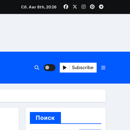
Сб. Авг 8th, 2026
вания ресниц и депиляции
тров
Subscribe
оприятий и обустройства мест отдыха
Поиск