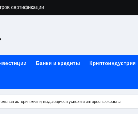
тров сертификации
астенных бра в виде факела с эффектом старины
ка и электрооборудование для ногтевого сервиса, наращи
о
для работы на объектах культурного наследия
ние базальтового теплоизоляционного шнура разных диаме
инвестиции
Банки и кредиты
Криптоиндустрия
 женской одежды: джемперы, брюки, куртки
сти для освоения актуальных профессий онлайн
арты для международных расчетов
ельная история жизни, выдающиеся успехи и интересные факты
ования данных назначение и виды
работ от проектной документации до противопожарных мер