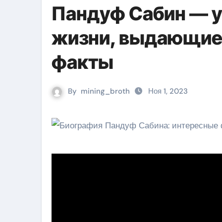
Пандуф Сабин — у
жизни, выдающиес
факты
By
mining_broth
Ноя 1, 2023