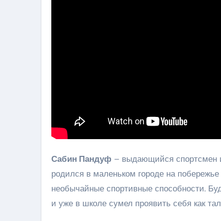
Сабин Пандуф
– выдающийся спортсмен и 
родился в маленьком городе на побережье 
необычайные спортивные способности. Бу
и уже в школе сумел проявить себя как та