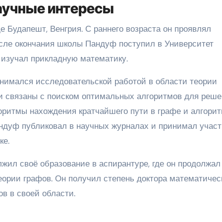
аучные интересы
е Будапешт, Венгрия. С раннего возраста он проявлял
осле окончания школы Пандуф поступил в Университет
 изучал прикладную математику.
нимался исследовательской работой в области теории
и связаны с поиском оптимальных алгоритмов для реш
горитмы нахождения кратчайшего пути в графе и алгори
ндуф публиковал в научных журналах и принимал участ
ке.
жил своё образование в аспирантуре, где он продолжал
еории графов. Он получил степень доктора математичес
в в своей области.