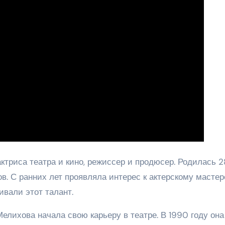
ктриса театра и кино, режиссер и продюсер. Родилась 2
ов. С ранних лет проявляла интерес к актерскому мастер
ивали этот талант.
елихова начала свою карьеру в театре. В 1990 году она