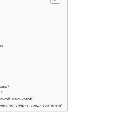
ях
хова?
а?
Ольгой Мелиховой?
енно популярны среди зрителей?