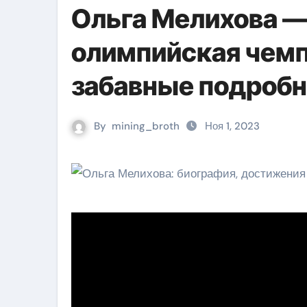
Ольга Мелихова —
олимпийская чемп
забавные подробн
By
mining_broth
Ноя 1, 2023