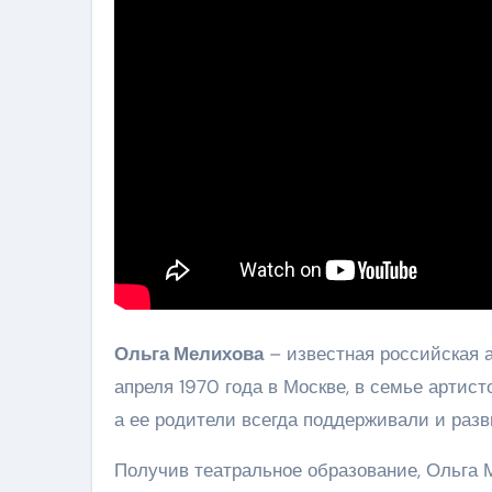
Ольга Мелихова
– известная российская а
апреля 1970 года в Москве, в семье артист
а ее родители всегда поддерживали и разв
Получив театральное образование, Ольга М