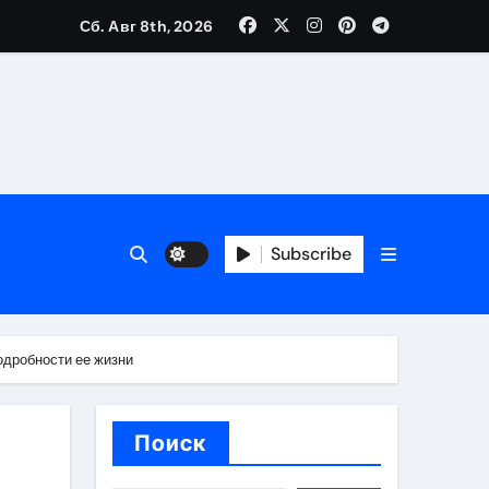
Сб. Авг 8th, 2026
вания ресниц и депиляции
тров
Subscribe
одробности ее жизни
оприятий и обустройства мест отдыха
Поиск