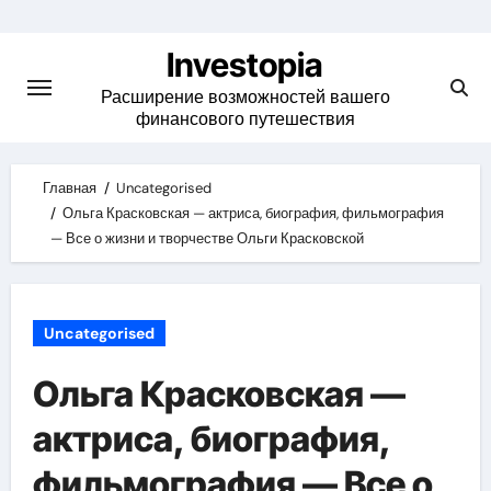
Skip
to
Investopia
content
Расширение возможностей вашего
финансового путешествия
Главная
Uncategorised
Ольга Красковская — актриса, биография, фильмография
— Все о жизни и творчестве Ольги Красковской
Uncategorised
Ольга Красковская —
актриса, биография,
фильмография — Все о