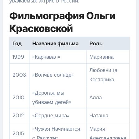
уважаемых актрис в России.
Фильмография Ольги
Красковской
Год
Название фильма
Роль
1999
«Карнавал»
Марианна
Любовница
2003
«Волчье солнце»
Костарика
«Дорогая, мы
2010
Алла
убиваем детей»
2012
«Сердце мира»
Наташа
«Чужая Начинается
Мария
2015
с Разлуки»
Александровна