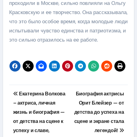
проходили в Москве, сильно повлияли на Ольгу
Красковскую и ее творчество. Она рассказывала,
что это было особое время, когда молодые люди
испытывали чувство единства и патриотизма, и
это сильно отразилось на ее работе.
Навигация
Екатерина Волкова
Биография актрисы
по
– актриса, личная
Орит Блейзер — от
жизнь и биография —
детства до успеха на
записям
от детства на сцене к
сцене и экране стала
успеху и славе,
легендой!