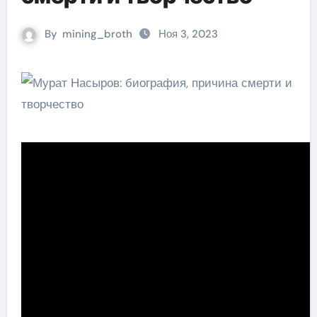
By
mining_broth
Ноя 3, 2023