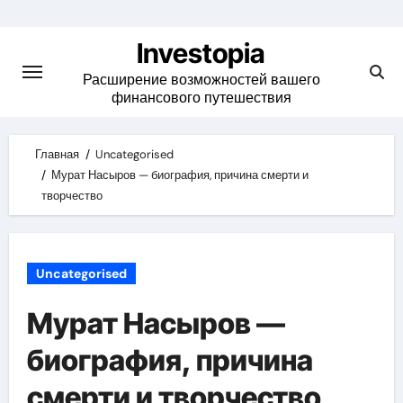
Skip
to
Investopia
content
Расширение возможностей вашего
финансового путешествия
Главная
Uncategorised
Мурат Насыров — биография, причина смерти и
творчество
Uncategorised
Мурат Насыров —
биография, причина
смерти и творчество