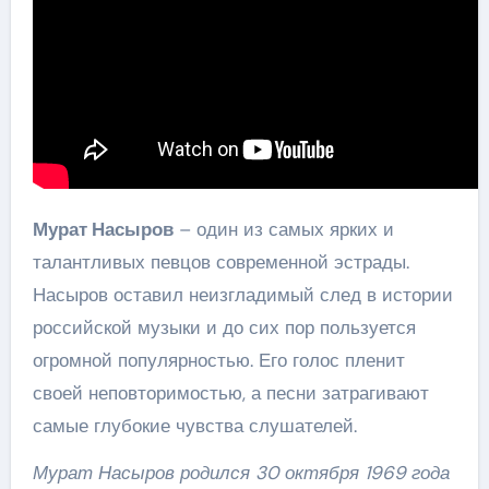
Мурат Насыров
– один из самых ярких и
талантливых певцов современной эстрады.
Насыров оставил неизгладимый след в истории
российской музыки и до сих пор пользуется
огромной популярностью. Его голос пленит
своей неповторимостью, а песни затрагивают
самые глубокие чувства слушателей.
Мурат Насыров родился 30 октября 1969 года