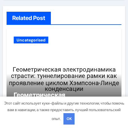
Related Post
Uncategorised
Геометрическая
электродинамика страсти:
Этот сайт использует куки-файлы и другие технологии, чтобы помочь
туннелирование рамки как
вам в навигации, а также предоставить лучший пользовательский
проявление циклом Хэмпсона-
mining_broth
Апр 16, 2026
опыт.
OK
Линде конденсации