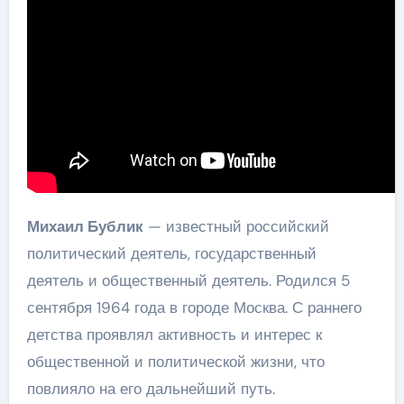
Михаил Бублик
— известный российский
политический деятель, государственный
деятель и общественный деятель. Родился 5
сентября 1964 года в городе Москва. С раннего
детства проявлял активность и интерес к
общественной и политической жизни, что
повлияло на его дальнейший путь.