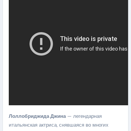
Лоллобриджида Джина
— легендарная
итальянская актриса, снявшаяся во многих