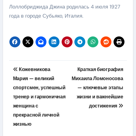
Лоллобриджида Джина родилась 4 июля 1927
года в городе Субьяко, Италия.
Навигация
Кожевникова
Краткая биография
по
Мария — великий
Михаила Ломоносова
спортсмен, успешный
— ключевые этапы
записям
тренер и гармоничная
жизни и важнейшие
женщина с
достижения
прекрасной личной
жизнью