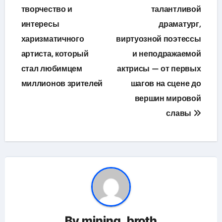
творчество и
талантливой
записям
интересы
драматург,
харизматичного
виртуозной поэтессы
артиста, который
и неподражаемой
стал любимцем
актрисы — от первых
миллионов зрителей
шагов на сцене до
вершин мировой
славы
By
mining_broth