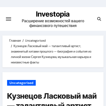
Skip
to
Investopia
content
Расширение возможностей вашего
финансового путешествия
Главная
Uncategorised
Кузнецов Ласковый май — талантливый артист,
знаменитый хитами прошлого — биография и события из
личной жизни Сергея Кузнецова, музыкальная карьера и
неизвестные факты
Uncategorised
Кузнецов Ласковый май
— талантливый артист,