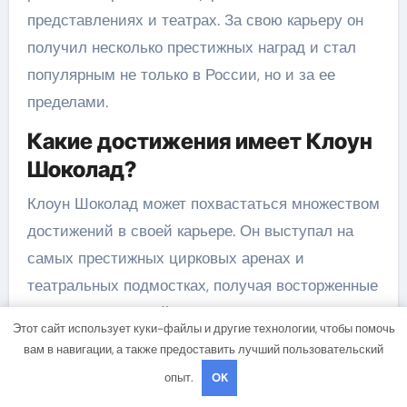
представлениях и театрах. За свою карьеру он
получил несколько престижных наград и стал
популярным не только в России, но и за ее
пределами.
Какие достижения имеет Клоун
Шоколад?
Клоун Шоколад может похвастаться множеством
достижений в своей карьере. Он выступал на
самых престижных цирковых аренах и
театральных подмостках, получая восторженные
отзывы от зрителей и критиков. Он разработал
Этот сайт использует куки-файлы и другие технологии, чтобы помочь
свои уникальные трюки, включая жонглирование
вам в навигации, а также предоставить лучший пользовательский
огнем, исполнение сложных акробатических
опыт.
OK
элементов и воздушных трюков. Шоколад также