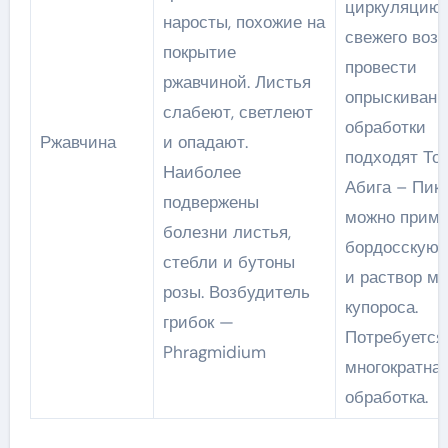
циркуляцию
наросты, похожие на
свежего возд
покрытие
провести
ржавчиной. Листья
опрыскивани
слабеют, светлеют
обработки
Ржавчина
и опадают.
подходят Топ
Наиболее
Абига – Пик,
подвержены
можно приме
болезни листья,
бордосскую 
стебли и бутоны
и раствор ме
розы. Возбудитель
купороса.
грибок —
Потребуется
Phragmidium
многократна
обработка.