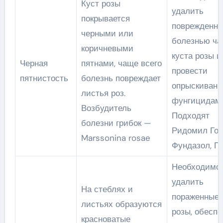
Куст розы
удалить
покрывается
поврежденн
черными или
болезнью ча
коричневыми
куста розы и
Черная
пятнами, чаще всего
провести
пятнистость
болезнь повреждает
опрыскивани
листья роз.
фунгицидами
Возбудитель
Подходят
болезни грибок —
Ридомил Гол
Marssonina rosae
Фундазол, П
Необходимо
удалить
На стеблях и
пораженные 
листьях образуются
розы, обеспе
красноватые