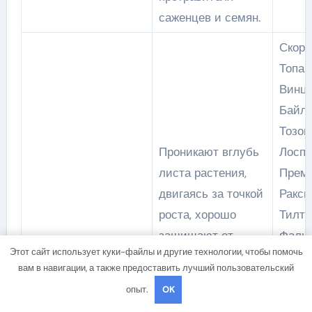
саженцев и семян.
Скор,
Топаз
Винци
Байле
Тозон
Проникают вглубь
Лоспе
листа растения,
Преми
двигаясь за точкой
Ракси
роста, хорошо
Тилт,
защищают от
Фальк
Этот сайт использует куки-файлы и другие технологии, чтобы помочь
болезней молодые
комб
Триазолы
вам в навигации, а также предоставить лучший пользовательский
побеги, отлично
фунги
опыт.
OK
подходят для
Фоли