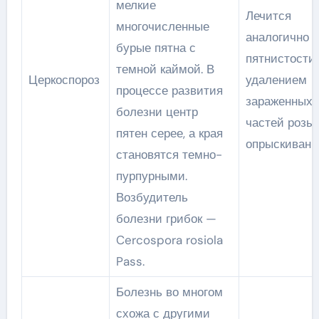
мелкие
Лечится
многочисленные
аналогично 
бурые пятна с
пятнистости,
темной каймой. В
Церкоспороз
удалением
процессе развития
зараженных
болезни центр
частей розы
пятен серее, а края
опрыскивани
становятся темно-
пурпурными.
Возбудитель
болезни грибок —
Cercospora rosiola
Pass.
Болезнь во многом
схожа с другими