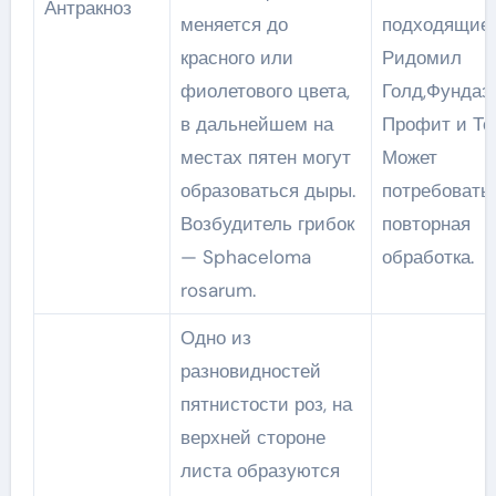
Антракноз
меняется до
подходящие:
красного или
Ридомил
фиолетового цвета,
Голд,Фундазо
в дальнейшем на
Профит и То
местах пятен могут
Может
образоваться дыры.
потребовать
Возбудитель грибок
повторная
— Sphaceloma
обработка.
rosarum.
Одно из
разновидностей
пятнистости роз, на
верхней стороне
листа образуются