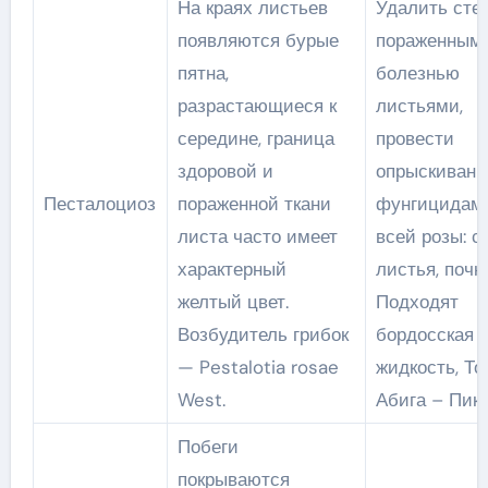
На краях листьев
Удалить сте
появляются бурые
пораженным
пятна,
болезнью
разрастающиеся к
листьями,
середине, граница
провести
здоровой и
опрыскивани
Песталоциоз
пораженной ткани
фунгицидам
листа часто имеет
всей розы: с
характерный
листья, почки
желтый цвет.
Подходят
Возбудитель грибок
бордосская
— Pestalotia rosae
жидкость, То
West.
Абига – Пик.
Побеги
покрываются