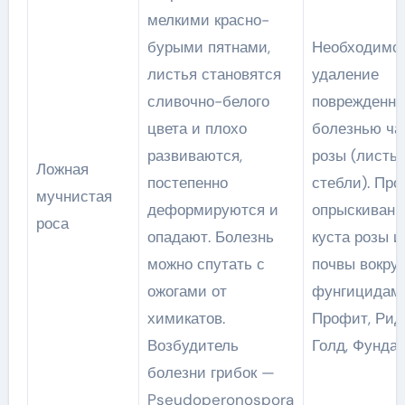
мелкими красно-
бурыми пятнами,
Необходимо
листья становятся
удаление
сливочно-белого
поврежденн
цвета и плохо
болезнью ча
развиваются,
розы (листья
Ложная
постепенно
стебли). Про
мучнистая
деформируются и
опрыскивани
роса
опадают. Болезнь
куста розы и
можно спутать с
почвы вокруг
ожогами от
фунгицидами
химикатов.
Профит, Ри
Возбудитель
Голд, Фунда
болезни грибок —
Pseudoperonospora