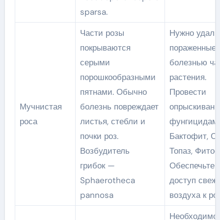
sparsa.
Части розы
Нужно удали
покрываются
пораженные
серыми
болезнью ча
порошкообразными
растения.
пятнами. Обычно
Провести
Мучнистая
болезнь повреждает
опрыскивани
роса
листья, стебли и
фунгицидам
почки роз.
Бактофит, Ск
Возбудитель
Топаз, Фитос
грибок —
Обеспечьте
Sphaerotheca
доступ свеж
pannosa
воздуха к ро
Необходимо