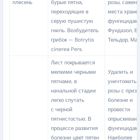
плесень
бурые пятна,
розы, саженц
переходящие в
места хране
серую пушистую
фунгицидам
гниль. Возбудитель
Фундазол, Бе
грибок — Botrytis
Тельдор, Мак
cinerea Pers.
Лист покрывается
мелкими черными
Удалить и
пятнами, в
уничтожить 
начальной стадии
розы с приз
легко спутать
болезни и
с черной
провести
пятнистостью. В
опрыскивани
процессе развития
фунгицидами
болезни цвет пятен
Наиболее