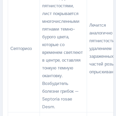
пятнистостями,
лист покрывается
многочисленными
Лечится
пятнами темно-
аналогично 
бурого цвета,
пятнистости,
которые со
Септориоз
удалением
временем светлеют
зараженных
в центре, оставляя
частей розы
тонкую темную
опрыскивани
окантовку.
Возбудитель
болезни грибок —
Septoria rosae
Desm.