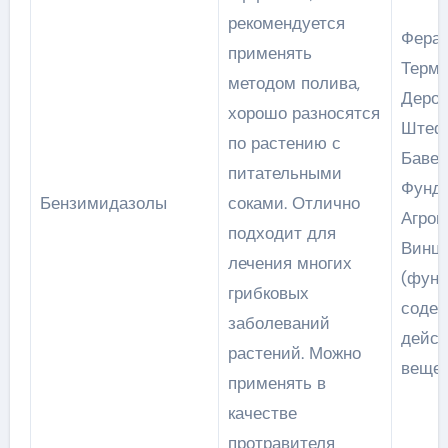
рекомендуется
Фераз
применять
Терми
методом полива,
Дероз
хорошо разносятся
Штеф
по растению с
Бавем
питательными
Фунда
Бензимидазолы
соками. Отлично
Агроц
подходит для
Винци
лечения многих
(фун
грибковых
содер
заболеваний
дейс
растений. Можно
вещес
применять в
качестве
протравителя