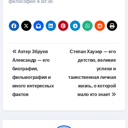
философии в ВУЗе.
Навигация
Актер Збруев
Степан Хаузер — его
по
Александр — его
детство, великие
биография,
успехи и
записям
фильмография и
таинственная личная
много интересных
жизнь, о которой
фактов
мало кто знает