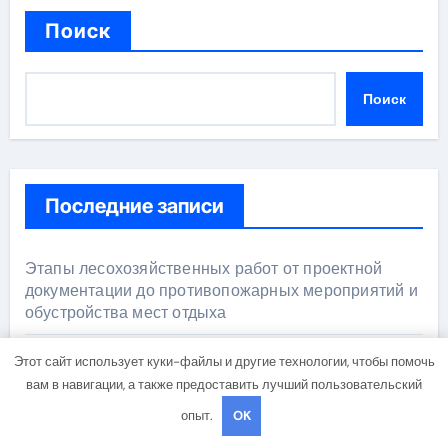
Поиск
Поиск
Последние записи
Этапы лесохозяйственных работ от проектной
документации до противопожарных мероприятий и
обустройства мест отдыха
Этот сайт использует куки-файлы и другие технологии, чтобы помочь
Назначение и функции центров сертификации
вам в навигации, а также предоставить лучший пользовательский
опыт.
OK
Ключевые черты кованых настенных бра в виде
факела с эффектом старины