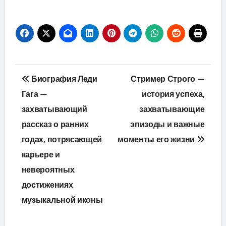
Навигация
Биография Леди
Стример Строго —
по
Гага —
история успеха,
захватывающий
захватывающие
записям
рассказ о ранних
эпизоды и важные
годах, потрясающей
моменты его жизни
карьере и
невероятных
достижениях
музыкальной иконы