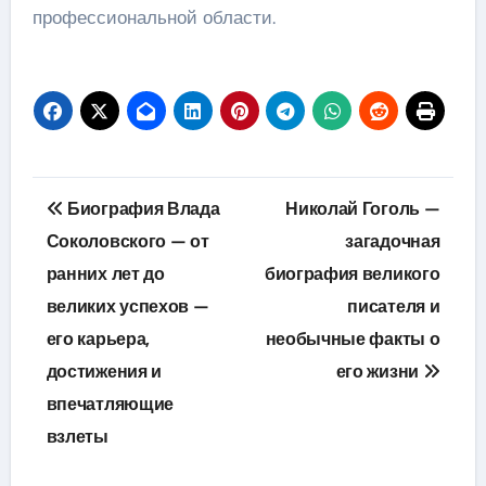
профессиональной области.
Навигация
Биография Влада
Николай Гоголь —
по
Соколовского — от
загадочная
ранних лет до
биография великого
записям
великих успехов —
писателя и
его карьера,
необычные факты о
достижения и
его жизни
впечатляющие
взлеты